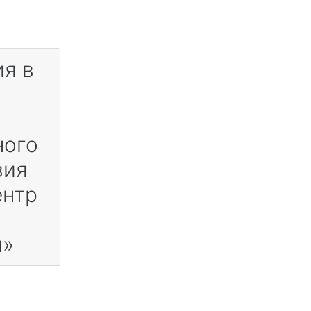
я в
ного
вия
ентр
я»