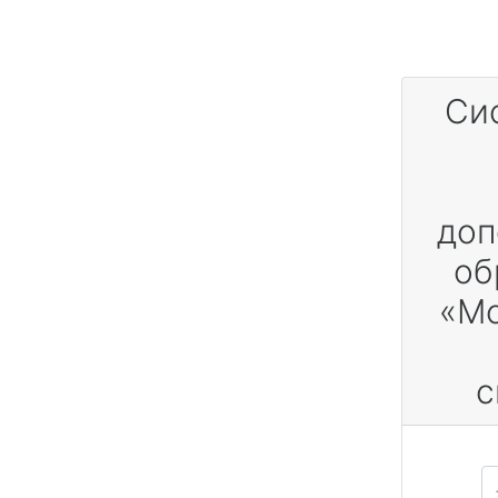
Перейти к основному содержанию
Си
доп
об
«Мо
с
Ло